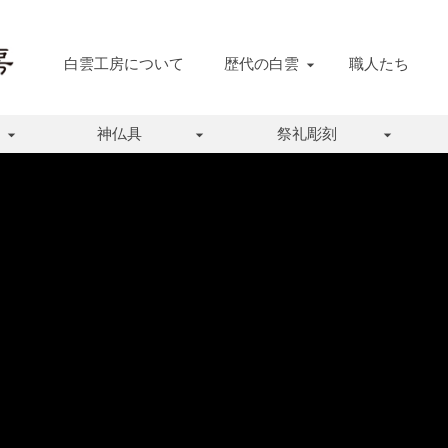
白雲工房について
歴代の白雲
職人たち
神仏具
祭礼彫刻