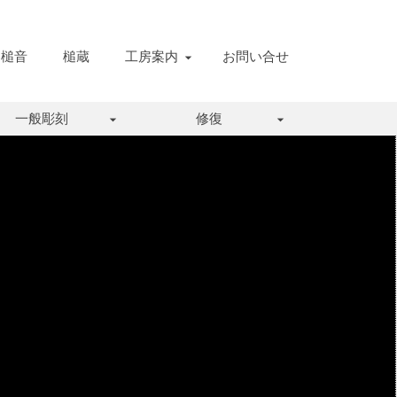
槌音
槌蔵
工房案内
お問い合せ
一般彫刻
修復