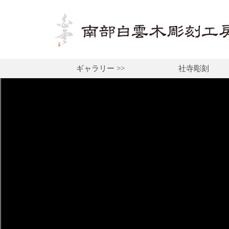
ギャラリー >>
社寺彫刻