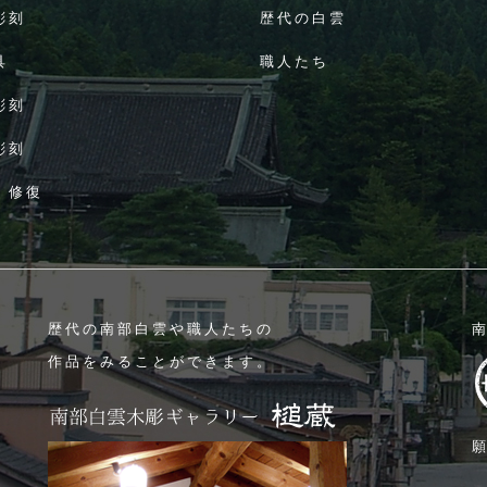
彫刻
歴代の白雲
具
職人たち
彫刻
彫刻
・修復
歴代の南部白雲や職人たちの
作品をみることができます。