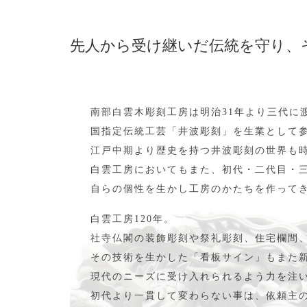
先人から受け継いだ伝統を守り、
南部白雲木彫刻工房は明治31年より三代に
国指定伝統工芸「井波彫刻」を生業として
江戸中期より歴史を持つ井波彫刻の世界も
白雲工房においてもまた、初代・二代目・
自らの個性を生かし工房のかたちを作って
白雲工房120年。
社寺仏閣の装飾彫刻や祭礼彫刻、住宅欄間
その技術を生かした「看板サイン」もまた
現代のニーズに受け入れられるよう力を注
初代より一貫して変わらない事は、依頼主