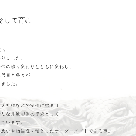
そして育む
渡り、
参りました。
時代の移り変わりとともに変化し、
三代目と各々が
きました。
、天神様などの制作に始まり、
新たな井波彫刻の伝統として
いでいます。
の想いや物語性を軸としたオーダーメイドである事。