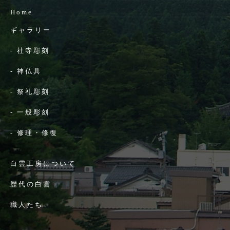
Home
ギャラリー
-
社寺彫刻
-
神仏具
-
祭礼彫刻
-
一般彫刻
-
修理・修復
白雲工房について
歴代の白雲
職人たち