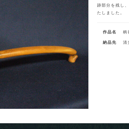
跡部分を残し
たしました。
作品名
柄
納品先
清光