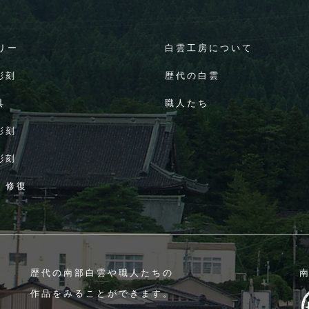
リー
白雲工房について
彫刻
歴代の白雲
具
職人たち
彫刻
彫刻
・修復
歴代の南部白雲や職人たちの
作品をみることができます。