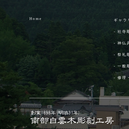
Home
ギャラ
-
社寺
-
神仏
-
祭礼
-
一般
-
修理