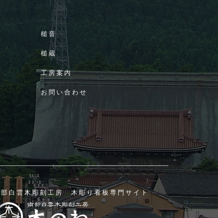
槌音
槌蔵
工房案内
お問い合わせ
南部白雲木彫刻工房 木彫り看板専門サイト