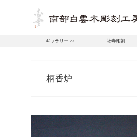
ギャラリー >>
社寺彫刻
柄香炉