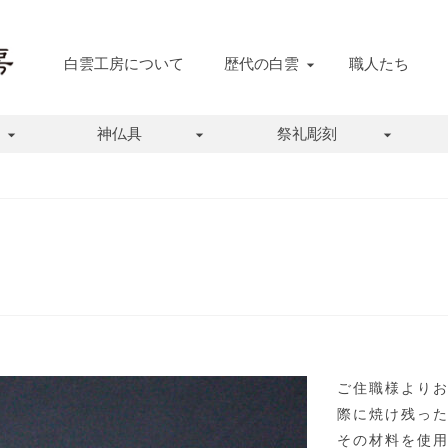
白雲工房について
歴代の白雲
職人たち
神仏具
祭礼彫刻
ご住職様より
際に焼け残っ
その材料を使