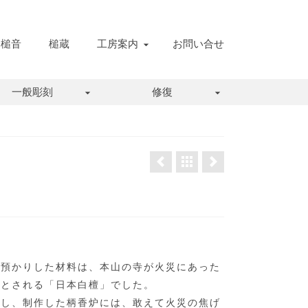
槌音
槌蔵
工房案内
お問い合せ
一般彫刻
修復
お預かりした材料は、本山の寺が火災にあった
たとされる「日本白檀」でした。
用し、制作した柄香炉には、敢えて火災の焦げ