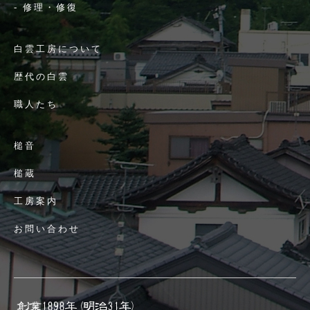
-
修理・修復
白雲工房について
歴代の白雲
職人たち
槌音
槌蔵
工房案内
お問い合わせ