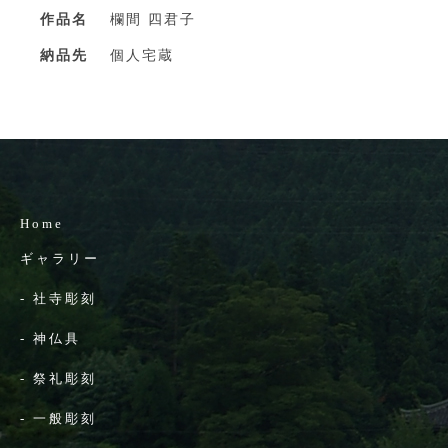
作品名
欄間 四君子
納品先
個人宅蔵
Home
ギャラリー
-
社寺彫刻
-
神仏具
-
祭礼彫刻
-
一般彫刻