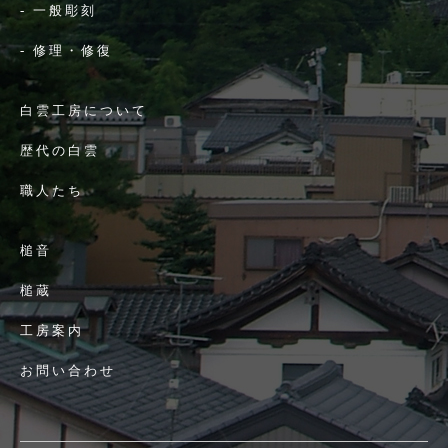
-
一般彫刻
-
修理・修復
白雲工房について
歴代の白雲
職人たち
槌音
槌蔵
工房案内
お問い合わせ