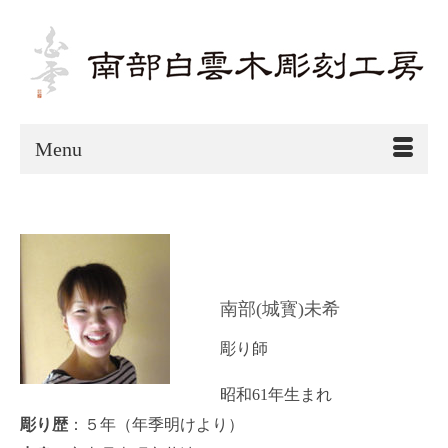
Menu
南部(城寳)未希
彫り師
昭和61年生まれ
彫り歴
：５年（年季明けより）