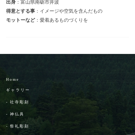
出身
：富山県南砺市井波
得意とする事
：イメージや空気を含んだもの
モットーなど
：愛着あるものづくりを
Home
ギャラリー
-
社寺彫刻
-
神仏具
-
祭礼彫刻